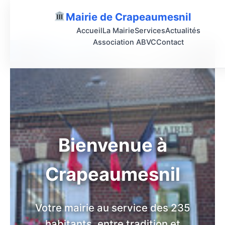
Aller
Mairie de Crapeaumesnil
au
contenu
Accueil
La Mairie
Services
Actualités
Association ABVC
Contact
Bienvenue à
Crapeaumesnil
Votre mairie au service des 235
habitants, entre tradition et