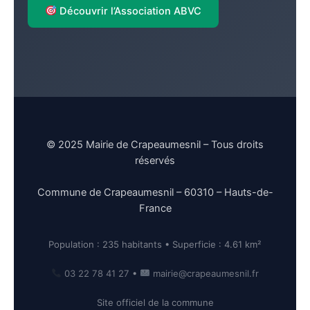
Découvrir l’Association ABVC
© 2025 Mairie de Crapeaumesnil – Tous droits
réservés
Commune de Crapeaumesnil – 60310 – Hauts-de-
France
Population : 235 habitants • Superficie : 4.61 km²
03 22 78 41 27
•
mairie@crapeaumesnil.fr
Site officiel de la commune